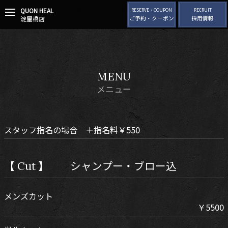
QUON HEAL
t
RESERVE・COUPON
RECRUIT
淀屋橋店
ご予約・クーポン
採用情報
o
g
g
l
e
n
MENU
a
v
メニュー
i
g
a
t
スタッフ指名の場合 ＋指名料￥550
i
o
n
【 Cut 】 シャンプー・ブロー込
メンズカット
￥5500