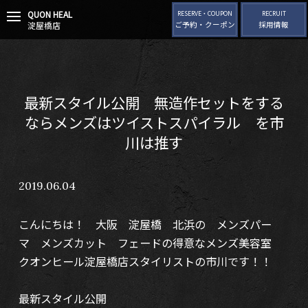
QUON HEAL
t
RESERVE・COUPON
RECRUIT
淀屋橋店
ご予約・クーポン
採用情報
o
g
g
l
e
n
最新スタイル公開 無造作セットをする
a
v
ならメンズはツイストスパイラル を市
i
川は推す
g
a
t
i
2019.06.04
o
n
こんにちは！ 大阪 淀屋橋 北浜の メンズパー
マ メンズカット フェードの得意なメンズ美容室
クオンヒール淀屋橋店スタイリストの市川です！！
最新スタイル公開