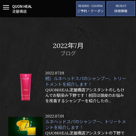
QUON HEAL
t
RESERVE・COUPON
RECRUIT
淀屋橋店
ご予約・クーポン
採用情報
o
g
g
l
e
n
2022年7月
a
v
ブログ
i
g
a
2022.07.19
t
続）ルネヘッドスパのシャンプー、トリー
i
トメントを紹介します！
o
QUONHEAL淀屋橋店アシスタントのしもけ
n
んでお馴染み下野です！前回は頭皮のお悩み
を改善するシャンプーを紹介したの...
2022.07.01
ルネヘッドスパのシャンプー、トリートメ
ントを紹介します！
QUONHEAL淀屋橋店アシスタントの下野で